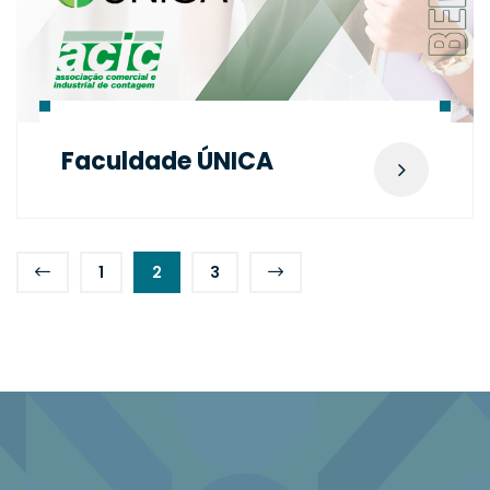
Faculdade ÚNICA
1
2
3